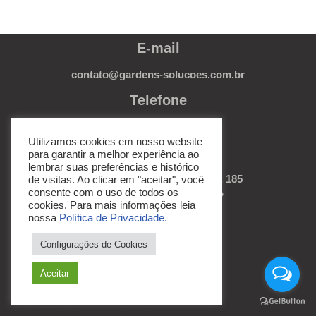
E-mail
contato@gardens-solucoes.com.br
Telefone
(11) 3279-3232
Utilizamos cookies em nosso website
Endereço
para garantir a melhor experiência ao
lembrar suas preferências e histórico
R. Deputado Joaquim Libânio, 185
de visitas. Ao clicar em "aceitar", você
consente com o uso de todos os
Vila Mariana, São Paulo/SP
cookies. Para mais informações leia
CEP 04120-090
nossa
Política de Privacidade.
Redes Sociais
Configurações de Cookies
Aceitar
©2021 - Garden's Soluções de Imagens Embarcadas