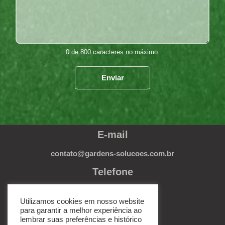
*
m
m
e
n
t
0 de 800 caracteres no máximo.
o
r
Enviar
M
e
s
s
a
g
E-mail
e
*
contato@gardens-solucoes.com.br
Telefone
(11) 3279-3232
Utilizamos cookies em nosso website
Endereço
para garantir a melhor experiência ao
lembrar suas preferências e histórico